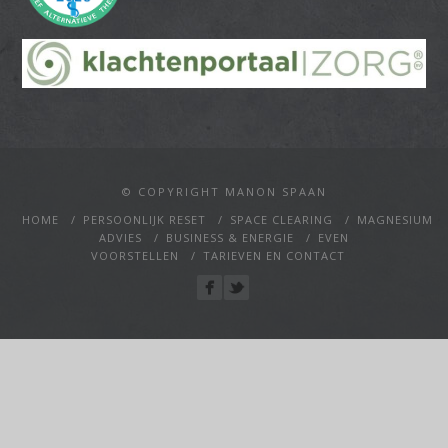
© COPYRIGHT MANON SPAAN
HOME
PERSOONLIJK RESET
SPACE CLEARING
MAGNESIUM
ADVIES
BUSINESS & ENERGIE
EVEN
VOORSTELLEN
TARIEVEN EN CONTACT