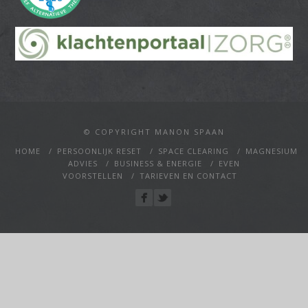
© COPYRIGHT MANON SPAAN
HOME
PERSOONLIJK RESET
SPACE CLEARING
MAGNESIUM
ADVIES
BUSINESS & ENERGIE
EVEN
VOORSTELLEN
TARIEVEN EN CONTACT