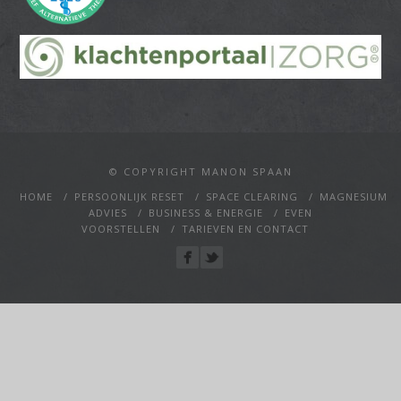
© COPYRIGHT MANON SPAAN
HOME
PERSOONLIJK RESET
SPACE CLEARING
MAGNESIUM
ADVIES
BUSINESS & ENERGIE
EVEN
VOORSTELLEN
TARIEVEN EN CONTACT