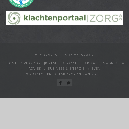
© COPYRIGHT MANON SPAAN
HOME
PERSOONLIJK RESET
SPACE CLEARING
MAGNESIUM
ADVIES
BUSINESS & ENERGIE
EVEN
VOORSTELLEN
TARIEVEN EN CONTACT