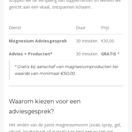
stoppen we de verspilling van supplementen en werken we
gericht aan een vitaal, ontspannen lichaam.
Dienst
Duur
Prijs
Magnesium Adviesgesprek
30 minuten
€30,00
Advies + Producten*
30 minuten
GRATIS
*
*
Gratis bij aanschaf van magnesiumproducten ter
waarde van minimaal €50,00.
Waarom kiezen voor een
adviesgesprek?
Het vinden van de juiste magnesiumvorm (zoals spray, gel,
citraat, bisglycinaat of malaat) kan best een puzzel zijn.