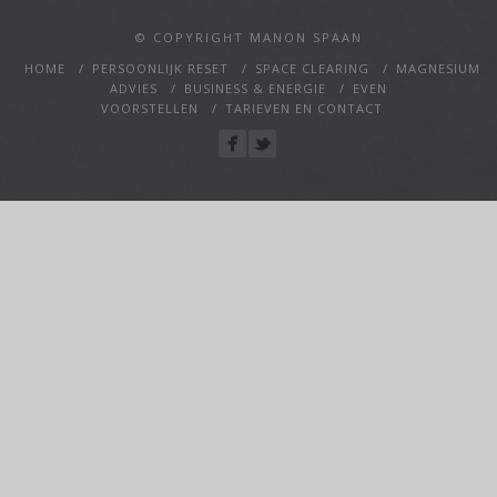
© COPYRIGHT MANON SPAAN
HOME
PERSOONLIJK RESET
SPACE CLEARING
MAGNESIUM
ADVIES
BUSINESS & ENERGIE
EVEN
VOORSTELLEN
TARIEVEN EN CONTACT