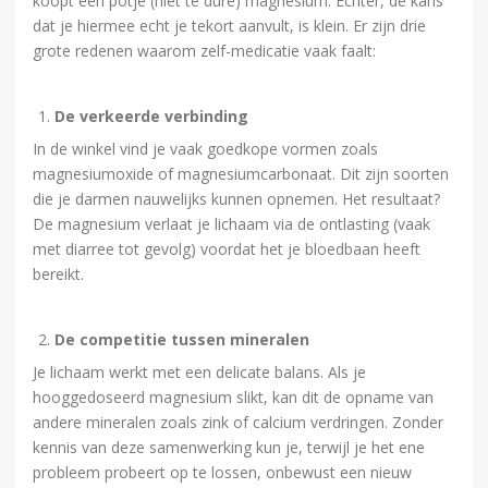
koopt een potje (niet te dure) magnesium. Echter, de kans
dat je hiermee echt je tekort aanvult, is klein. Er zijn drie
grote redenen waarom zelf-medicatie vaak faalt:
De verkeerde verbinding
In de winkel vind je vaak goedkope vormen zoals
magnesiumoxide of magnesiumcarbonaat. Dit zijn soorten
die je darmen nauwelijks kunnen opnemen. Het resultaat?
De magnesium verlaat je lichaam via de ontlasting (vaak
met diarree tot gevolg) voordat het je bloedbaan heeft
bereikt.
De competitie tussen mineralen
Je lichaam werkt met een delicate balans. Als je
hooggedoseerd magnesium slikt, kan dit de opname van
andere mineralen zoals zink of calcium verdringen. Zonder
kennis van deze samenwerking kun je, terwijl je het ene
probleem probeert op te lossen, onbewust een nieuw