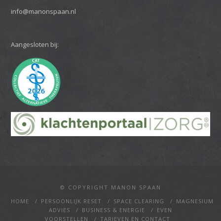
info@manonspaan.nl
Aangesloten bij:
© COPYRIGHT MANON SPAAN
HOME
PERSOONLIJK RESET
SPACE CLEARING
MAGNESIUM
ADVIES
BUSINESS & ENERGIE
EVEN
VOORSTELLEN
TARIEVEN EN CONTACT