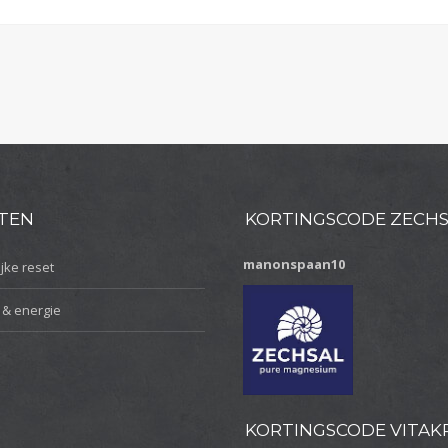
TEN
KORTINGSCODE ZECH
manonspaan10
jke reset
 & energie
KORTINGSCODE VITAK