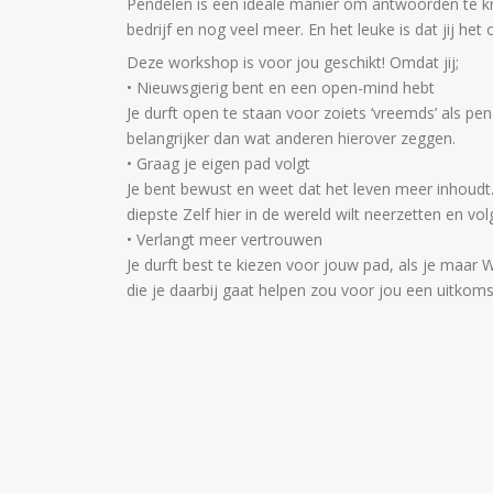
Pendelen is een ideale manier om antwoorden te krij
bedrijf en nog veel meer. En het leuke is dat jij het 
Deze workshop is voor jou geschikt! Omdat jij;
• Nieuwsgierig bent en een open-mind hebt
Je durft open te staan voor zoiets ‘vreemds’ als pend
belangrijker dan wat anderen hierover zeggen.
• Graag je eigen pad volgt
Je bent bewust en weet dat het leven meer inhoudt
diepste Zelf hier in de wereld wilt neerzetten en volg
• Verlangt meer vertrouwen
Je durft best te kiezen voor jouw pad, als je maar
die je daarbij gaat helpen zou voor jou een uitkomst