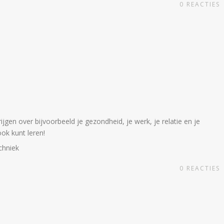
0
REACTIES
gen over bijvoorbeeld je gezondheid, je werk, je relatie en je
ook kunt leren!
chniek
0
REACTIES