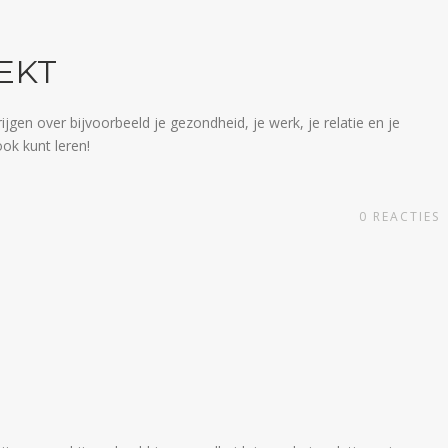
EKT
gen over bijvoorbeeld je gezondheid, je werk, je relatie en je
ook kunt leren!
0
REACTIES