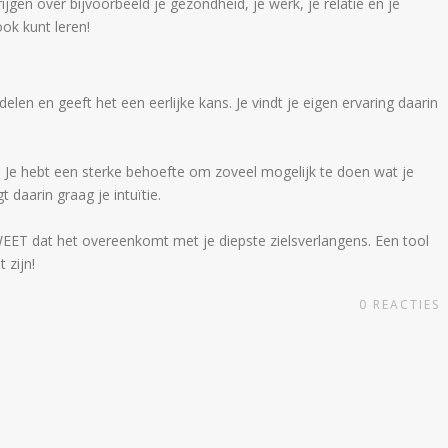
gen over bijvoorbeeld je gezondheid, je werk, je relatie en je
ook kunt leren!
elen en geeft het een eerlijke kans. Je vindt je eigen ervaring daarin
. Je hebt een sterke behoefte om zoveel mogelijk te doen wat je
t daarin graag je intuïtie.
 WEET dat het overeenkomt met je diepste zielsverlangens. Een tool
 zijn!
0
REACTIES