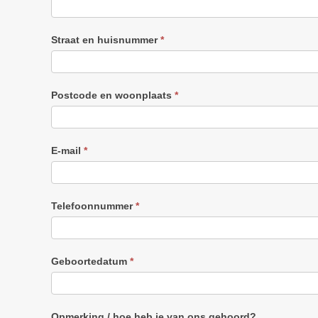
Straat en huisnummer
*
Postcode en woonplaats
*
E-mail
*
Telefoonnummer
*
Geboortedatum
*
Opmerking / hoe heb je van ons gehoord?