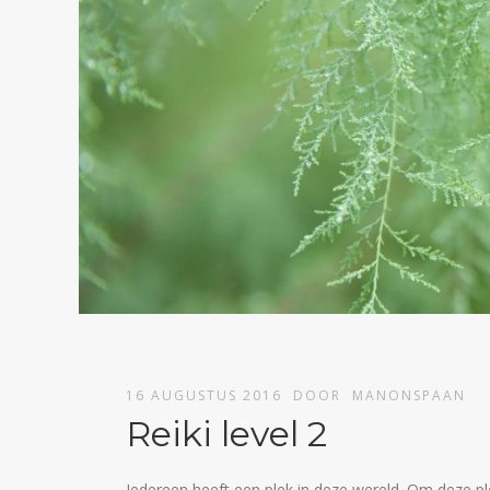
16 AUGUSTUS 2016
DOOR
MANONSPAAN
Reiki level 2
Iedereen heeft een plek in deze wereld. Om deze ple