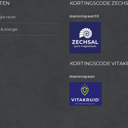
TEN
KORTINGSCODE ZECH
manonspaan10
jke reset
 & energie
KORTINGSCODE VITAK
manonspaan