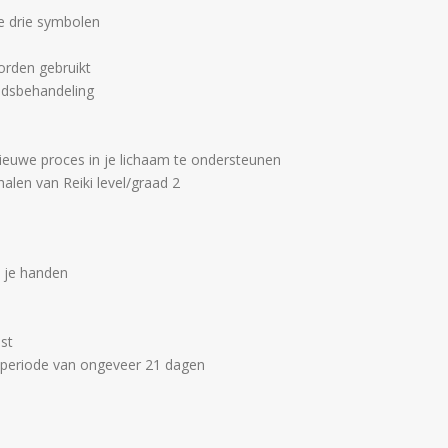
 de drie symbolen
orden gebruikt
andsbehandeling
ieuwe proces in je lichaam te ondersteunen
halen van Reiki level/graad 2
a je handen
st
periode van ongeveer 21 dagen