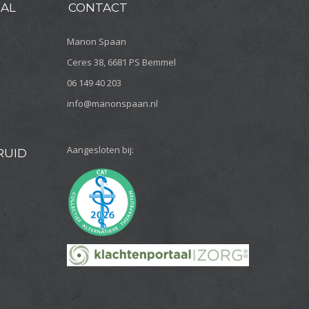
SAL
CONTACT
Manon Spaan
Ceres 38, 6681 PS Bemmel
06 149 40 203
info@manonspaan.nl
Aangesloten bij:
RUID