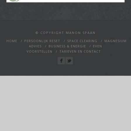
© COPYRIGHT MANON SPAAN
HOME
PERSOONLIJK RESET
SPACE CLEARING
MAGNESIUM
ADVIES
BUSINESS & ENERGIE
EVEN
VOORSTELLEN
TARIEVEN EN CONTACT