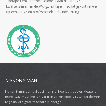
Therapeuten). Hiermee voldoe ik aan de strenge
kwaliteitseisen en de Wkkgz-richtlijnen, zodat jij kunt rekenen
op een veilige en professionele behandelsetting.
MANON SPAAN
Nu kan ik mijn verhaal beginnen met hoe ik als peuter, kleuter en
puber was, maar het is meer mijn stijl om meer direct naar de kern
te gaan. Mijn grote fascinatie is energie!